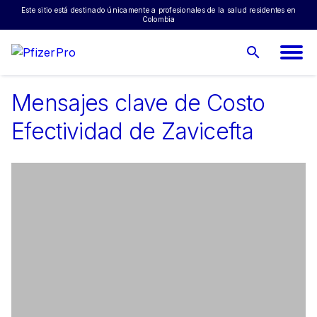
Enfermedades raras
Este sitio está destinado únicamente a profesionales de la salud residentes en
Colombia
Hematología
Oncología
Terapia génica
Mensajes clave de Costo
Efectividad de Zavicefta