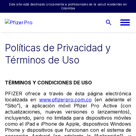
Enfermedades raras
Este sitio está destinado únicamente a profesionales de la salud residentes en
Colombia
Hematología
Oncología
Terapia génica
Políticas de Privacidad y
Términos de Uso
TÉRMINOS Y CONDICIONES DE USO
PFIZER ofrece a través de ésta página electrónica
localizada en
www.pfizerpro.com.co
(en adelante el
“Sitio”), a aplicación móvil Pfizer Pro Active (con
actualizaciones, nuevas versiones o lanzamientos),
incluyendo, pero no limitada para dispositivos móviles
como el iPad e iPhone de Apple, dispositivos Windows
Phone y dispositivos que funcionan con el sistema de